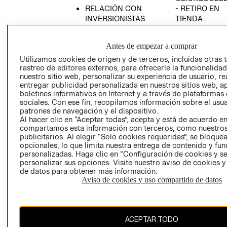
RELACIÓN CON
- RETIRO EN
INVERSIONISTAS
TIENDA
POLÍTICA
TÉRMINOS Y
EMPRESARIAL
CONDICIONE
Antes de empezar a comprar
AVISO DE
Utilizamos cookies de origen y de terceros, incluidas otras 
PRIVACIDAD
rastreo de editores externos, para ofrecerle la funcionalid
nuestro sitio web, personalizar su experiencia de usuario, rea
GIFT CARD
entregar publicidad personalizada en nuestros sitios web, a
boletines informativos en Internet y a través de plataformas
AVISO DE
sociales. Con ese fin, recopilamos información sobre el usua
COOKIES
patrones de navegación y el dispositivo.
Al hacer clic en “Aceptar todas”, acepta y está de acuerdo e
compartamos esta información con terceros, como nuestros
publicitarios. Al elegir “Solo cookies requeridas”, se bloque
opcionales, lo que limita nuestra entrega de contenido y fu
personalizadas. Haga clic en “Configuración de cookies y se
personalizar sus opciones. Visite nuestro aviso de cookies 
de datos para obtener más información.
Chile ($)
Aviso de cookies y uso compartido de datos
CAMBIAR REGIÓN
ACEPTAR TODO