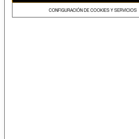
El contenido de esta página web está protegido por copyright y es
CONFIGURACIÓN DE COOKIES Y SERVICIOS
propiedad de H&M Hennes & Mauritz AB.