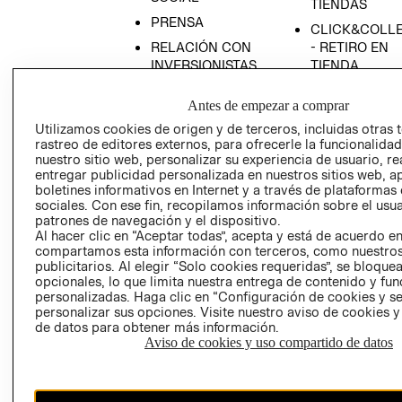
TIENDAS
PRENSA
CLICK&COLL
RELACIÓN CON
- RETIRO EN
INVERSIONISTAS
TIENDA
POLÍTICA
TÉRMINOS Y
Antes de empezar a comprar
EMPRESARIAL
CONDICIONE
Utilizamos cookies de origen y de terceros, incluidas otras 
AVISO DE
rastreo de editores externos, para ofrecerle la funcionalid
PRIVACIDAD
nuestro sitio web, personalizar su experiencia de usuario, rea
entregar publicidad personalizada en nuestros sitios web, a
GIFT CARD
boletines informativos en Internet y a través de plataformas
AVISO DE
sociales. Con ese fin, recopilamos información sobre el usua
COOKIES
patrones de navegación y el dispositivo.
Al hacer clic en “Aceptar todas”, acepta y está de acuerdo e
compartamos esta información con terceros, como nuestros
publicitarios. Al elegir “Solo cookies requeridas”, se bloque
opcionales, lo que limita nuestra entrega de contenido y fu
personalizadas. Haga clic en “Configuración de cookies y se
personalizar sus opciones. Visite nuestro aviso de cookies 
de datos para obtener más información.
Aviso de cookies y uso compartido de datos
Chile ($)
CAMBIAR REGIÓN