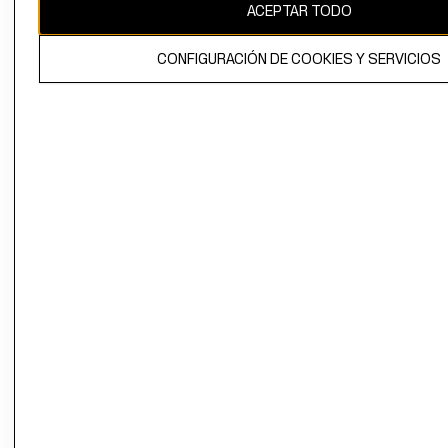
ACEPTAR TODO
CONFIGURACIÓN DE COOKIES Y SERVICIOS
El contenido de esta página web está protegido por copyright y es
propiedad de H&M Hennes & Mauritz AB.