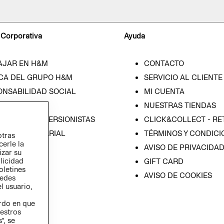
 Corporativa
Ayuda
AJAR EN H&M
CONTACTO
CA DEL GRUPO H&M
SERVICIO AL CLIENTE
ONSABILIDAD SOCIAL
MI CUENTA
SA
NUESTRAS TIENDAS
IÓN CON INVERSIONISTAS
CLICK&COLLECT - RE
ICA EMPRESARIAL
TÉRMINOS Y CONDICI
otras
cerle la
AVISO DE PRIVACIDA
izar su
blicidad
GIFT CARD
oletines
AVISO DE COOKIES
redes
l usuario,
erdo en que
estros
”, se