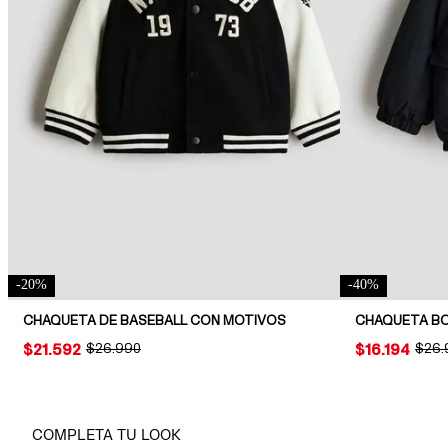
-
20
%
-
40
%
CHAQUETA DE BASEBALL CON MOTIVOS
CHAQUETA B
PRICE:
$21.592
ORIGINAL PRICE:
$26.990
PRICE:
$16.194
ORIG
$26.
COMPLETA TU LOOK