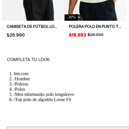
-
30
%
CAMISETA DE FÚTBOL LOOSE FIT
POLERA POLO EN PUNTO TRENZADO REGULAR FIT
PRICE:
$26.990
PRICE:
$18.893
ORIGINAL PRICE:
$26.990
COMPLETA TU LOOK
hm.com
/
Hombre
/
Poleras
/
Polos
/
Men tshirtstanks polo longsleeve
/
Top polo de algodón Loose Fit