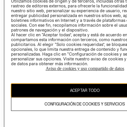
CLICK&COLL
Utilizamos cookies de origen y de terceros, incluidas otras 
rastreo de editores externos, para ofrecerle la funcionalid
RELACIÓN CON
- RETIRO EN
nuestro sitio web, personalizar su experiencia de usuario, rea
INVERSIONISTAS
TIENDA
entregar publicidad personalizada en nuestros sitios web, a
POLÍTICA
TÉRMINOS Y
boletines informativos en Internet y a través de plataformas
sociales. Con ese fin, recopilamos información sobre el usua
EMPRESARIAL
CONDICIONE
patrones de navegación y el dispositivo.
AVISO DE
Al hacer clic en “Aceptar todas”, acepta y está de acuerdo e
PRIVACIDAD
compartamos esta información con terceros, como nuestros
publicitarios. Al elegir “Solo cookies requeridas”, se bloque
GIFT CARD
opcionales, lo que limita nuestra entrega de contenido y fu
personalizadas. Haga clic en “Configuración de cookies y se
AVISO DE
personalizar sus opciones. Visite nuestro aviso de cookies 
COOKIES
de datos para obtener más información.
Aviso de cookies y uso compartido de datos
ACEPTAR TODO
Chile ($)
CONFIGURACIÓN DE COOKIES Y SERVICIOS
CAMBIAR REGIÓN