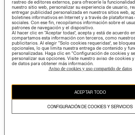
RELACIÓN CON
- RETIRO EN
rastreo de editores externos, para ofrecerle la funcionalid
INVERSIONISTAS
TIENDA
nuestro sitio web, personalizar su experiencia de usuario, rea
entregar publicidad personalizada en nuestros sitios web, a
POLÍTICA
TÉRMINOS Y
boletines informativos en Internet y a través de plataformas
EMPRESARIAL
CONDICIONE
sociales. Con ese fin, recopilamos información sobre el usua
patrones de navegación y el dispositivo.
AVISO DE
Al hacer clic en “Aceptar todas”, acepta y está de acuerdo e
PRIVACIDAD
compartamos esta información con terceros, como nuestros
publicitarios. Al elegir “Solo cookies requeridas”, se bloque
GIFT CARD
opcionales, lo que limita nuestra entrega de contenido y fu
AVISO DE
personalizadas. Haga clic en “Configuración de cookies y se
personalizar sus opciones. Visite nuestro aviso de cookies 
COOKIES
de datos para obtener más información.
Aviso de cookies y uso compartido de datos
ACEPTAR TODO
Chile ($)
CONFIGURACIÓN DE COOKIES Y SERVICIOS
CAMBIAR REGIÓN