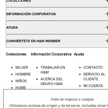
COLECCIONES
INFORMACIÓN CORPORATIVA
AYUDA
CONVIÉRTETE EN H&M MEMBER
Colecciones
Información Corporativa
Ayuda
MUJER
TRABAJAR EN
CONTACTO
H&M
HOMBRE
SERVICIO AL
ACERCA DEL
CLIENTE
NIÑOS
GRUPO H&M
MI CUENTA
HOME
RESPONSABILIDAD
NUESTRAS
SOCIAL
TIENDAS
Antes de empezar a comprar
PRENSA
CLICK&COLL
Utilizamos cookies de origen y de terceros, incluidas otras 