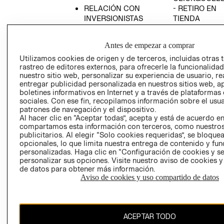
RELACIÓN CON
- RETIRO EN
INVERSIONISTAS
TIENDA
POLÍTICA
TÉRMINOS Y
EMPRESARIAL
CONDICIONE
Antes de empezar a comprar
AVISO DE
Utilizamos cookies de origen y de terceros, incluidas otras 
PRIVACIDAD
rastreo de editores externos, para ofrecerle la funcionalid
nuestro sitio web, personalizar su experiencia de usuario, rea
GIFT CARD
entregar publicidad personalizada en nuestros sitios web, a
boletines informativos en Internet y a través de plataformas
AVISO DE
sociales. Con ese fin, recopilamos información sobre el usua
COOKIES
patrones de navegación y el dispositivo.
Al hacer clic en “Aceptar todas”, acepta y está de acuerdo e
compartamos esta información con terceros, como nuestros
publicitarios. Al elegir “Solo cookies requeridas”, se bloque
opcionales, lo que limita nuestra entrega de contenido y fu
personalizadas. Haga clic en “Configuración de cookies y se
personalizar sus opciones. Visite nuestro aviso de cookies 
de datos para obtener más información.
Chile ($)
Aviso de cookies y uso compartido de datos
CAMBIAR REGIÓN
ACEPTAR TODO