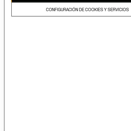
El contenido de esta página web está protegido por copyright y es
CONFIGURACIÓN DE COOKIES Y SERVICIOS
propiedad de H&M Hennes & Mauritz AB.