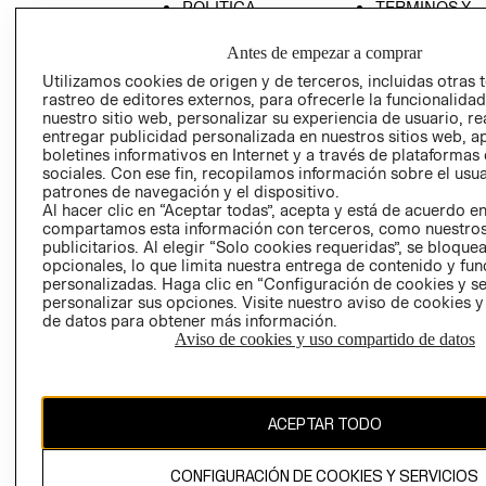
POLÍTICA
TÉRMINOS Y
EMPRESARIAL
CONDICIONE
Antes de empezar a comprar
AVISO DE
Utilizamos cookies de origen y de terceros, incluidas otras 
PRIVACIDAD
rastreo de editores externos, para ofrecerle la funcionalid
GIFT CARD
nuestro sitio web, personalizar su experiencia de usuario, rea
entregar publicidad personalizada en nuestros sitios web, a
AVISO DE
boletines informativos en Internet y a través de plataformas
COOKIES
sociales. Con ese fin, recopilamos información sobre el usua
patrones de navegación y el dispositivo.
Al hacer clic en “Aceptar todas”, acepta y está de acuerdo e
compartamos esta información con terceros, como nuestros
publicitarios. Al elegir “Solo cookies requeridas”, se bloque
opcionales, lo que limita nuestra entrega de contenido y fu
personalizadas. Haga clic en “Configuración de cookies y se
personalizar sus opciones. Visite nuestro aviso de cookies 
Chile ($)
de datos para obtener más información.
Aviso de cookies y uso compartido de datos
CAMBIAR REGIÓN
ACEPTAR TODO
El contenido de esta página web está protegido por copyright y es
propiedad de H&M Hennes & Mauritz AB.
CONFIGURACIÓN DE COOKIES Y SERVICIOS