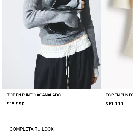
TOP EN PUNTO ACANALADO
TOP EN PUNT
PRICE:
$16.990
PRICE:
$19.990
COMPLETA TU LOOK