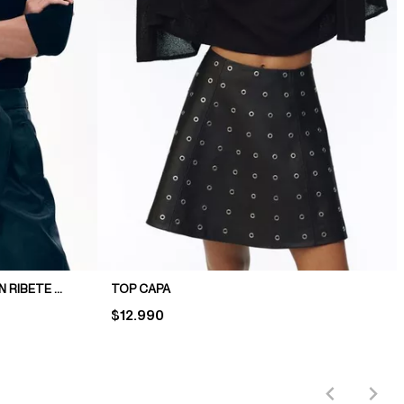
TOP EN PUNTO ACANALADO CON RIBETE DE ENCAJE
TOP CAPA
PRICE:
$12.990