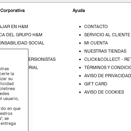
 Corporativa
Ayuda
AJAR EN H&M
CONTACTO
CA DEL GRUPO H&M
SERVICIO AL CLIENTE
ONSABILIDAD SOCIAL
MI CUENTA
SA
NUESTRAS TIENDAS
IÓN CON INVERSIONISTAS
CLICK&COLLECT - RE
ICA EMPRESARIAL
TÉRMINOS Y CONDICI
otras
cerle la
AVISO DE PRIVACIDA
izar su
blicidad
GIFT CARD
oletines
AVISO DE COOKIES
redes
l usuario,
erdo en que
estros
”, se
 entrega