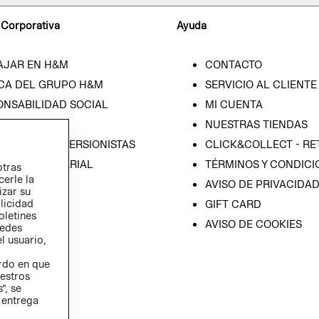
 Corporativa
Ayuda
AJAR EN H&M
CONTACTO
CA DEL GRUPO H&M
SERVICIO AL CLIENTE
ONSABILIDAD SOCIAL
MI CUENTA
SA
NUESTRAS TIENDAS
IÓN CON INVERSIONISTAS
CLICK&COLLECT - RE
ICA EMPRESARIAL
TÉRMINOS Y CONDICI
otras
cerle la
AVISO DE PRIVACIDA
izar su
blicidad
GIFT CARD
oletines
AVISO DE COOKIES
redes
l usuario,
erdo en que
estros
”, se
 entrega