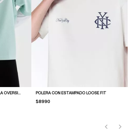
CAMISETA ESTAMPADA DE MALLA OVERSIZED FIT
POLERA CON ESTAMPADO LOOSE FIT
PRICE:
$8990