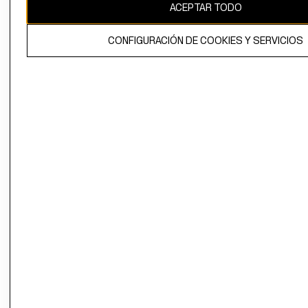
ACEPTAR TODO
CONFIGURACIÓN DE COOKIES Y SERVICIOS
El contenido de esta página web está protegido por copyright y es
propiedad de H&M Hennes & Mauritz AB.