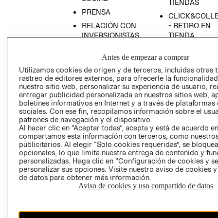
TIENDAS
PRENSA
CLICK&COLL
RELACIÓN CON
- RETIRO EN
INVERSIONISTAS
TIENDA
POLÍTICA
TÉRMINOS Y
Antes de empezar a comprar
EMPRESARIAL
CONDICIONE
Utilizamos cookies de origen y de terceros, incluidas otras 
AVISO DE
rastreo de editores externos, para ofrecerle la funcionalid
PRIVACIDAD
nuestro sitio web, personalizar su experiencia de usuario, rea
entregar publicidad personalizada en nuestros sitios web, a
GIFT CARD
boletines informativos en Internet y a través de plataformas
AVISO DE
sociales. Con ese fin, recopilamos información sobre el usua
COOKIES
patrones de navegación y el dispositivo.
Al hacer clic en “Aceptar todas”, acepta y está de acuerdo e
compartamos esta información con terceros, como nuestros
publicitarios. Al elegir “Solo cookies requeridas”, se bloque
opcionales, lo que limita nuestra entrega de contenido y fu
personalizadas. Haga clic en “Configuración de cookies y se
personalizar sus opciones. Visite nuestro aviso de cookies 
de datos para obtener más información.
Aviso de cookies y uso compartido de datos
Chile ($)
CAMBIAR REGIÓN