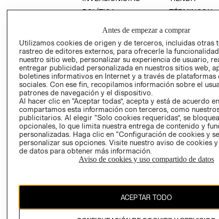
POLÍTICA
TÉRMINOS Y
EMPRESARIAL
CONDICIONE
Antes de empezar a comprar
AVISO DE
Utilizamos cookies de origen y de terceros, incluidas otras 
PRIVACIDAD
rastreo de editores externos, para ofrecerle la funcionalid
GIFT CARD
nuestro sitio web, personalizar su experiencia de usuario, rea
entregar publicidad personalizada en nuestros sitios web, a
AVISO DE
boletines informativos en Internet y a través de plataformas
COOKIES
sociales. Con ese fin, recopilamos información sobre el usua
patrones de navegación y el dispositivo.
Al hacer clic en “Aceptar todas”, acepta y está de acuerdo e
compartamos esta información con terceros, como nuestros
publicitarios. Al elegir “Solo cookies requeridas”, se bloque
opcionales, lo que limita nuestra entrega de contenido y fu
personalizadas. Haga clic en “Configuración de cookies y se
personalizar sus opciones. Visite nuestro aviso de cookies 
Chile ($)
de datos para obtener más información.
Aviso de cookies y uso compartido de datos
CAMBIAR REGIÓN
ACEPTAR TODO
El contenido de esta página web está protegido por copyright y es
propiedad de H&M Hennes & Mauritz AB.