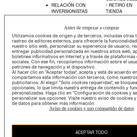
RELACIÓN CON
- RETIRO EN
INVERSIONISTAS
TIENDA
POLÍTICA
TÉRMINOS Y
EMPRESARIAL
CONDICIONE
Antes de empezar a comprar
AVISO DE
Utilizamos cookies de origen y de terceros, incluidas otras 
PRIVACIDAD
rastreo de editores externos, para ofrecerle la funcionalid
nuestro sitio web, personalizar su experiencia de usuario, rea
GIFT CARD
entregar publicidad personalizada en nuestros sitios web, a
boletines informativos en Internet y a través de plataformas
AVISO DE
sociales. Con ese fin, recopilamos información sobre el usua
COOKIES
patrones de navegación y el dispositivo.
Al hacer clic en “Aceptar todas”, acepta y está de acuerdo e
compartamos esta información con terceros, como nuestros
publicitarios. Al elegir “Solo cookies requeridas”, se bloque
opcionales, lo que limita nuestra entrega de contenido y fu
personalizadas. Haga clic en “Configuración de cookies y se
personalizar sus opciones. Visite nuestro aviso de cookies 
de datos para obtener más información.
Chile ($)
Aviso de cookies y uso compartido de datos
CAMBIAR REGIÓN
ACEPTAR TODO