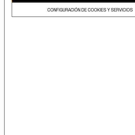
El contenido de esta página web está protegido por copyright y es
CONFIGURACIÓN DE COOKIES Y SERVICIOS
propiedad de H&M Hennes & Mauritz AB.