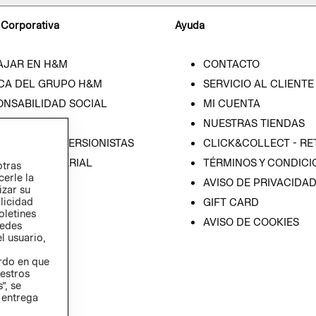
 Corporativa
Ayuda
AJAR EN H&M
CONTACTO
CA DEL GRUPO H&M
SERVICIO AL CLIENTE
ONSABILIDAD SOCIAL
MI CUENTA
SA
NUESTRAS TIENDAS
IÓN CON INVERSIONISTAS
CLICK&COLLECT - RE
ICA EMPRESARIAL
TÉRMINOS Y CONDICI
otras
cerle la
AVISO DE PRIVACIDA
izar su
blicidad
GIFT CARD
oletines
AVISO DE COOKIES
redes
l usuario,
erdo en que
estros
”, se
 entrega