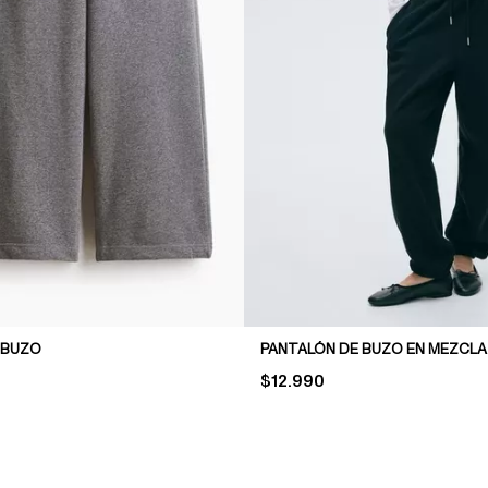
 BUZO
PRICE:
$12.990