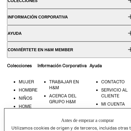
COLECCIONES
INFORMACIÓN CORPORATIVA
AYUDA
CONVIÉRTETE EN H&M MEMBER
Colecciones
Información Corporativa
Ayuda
MUJER
TRABAJAR EN
CONTACTO
H&M
HOMBRE
SERVICIO AL
ACERCA DEL
CLIENTE
NIÑOS
GRUPO H&M
MI CUENTA
HOME
RESPONSABILIDAD
NUESTRAS
SOCIAL
TIENDAS
Antes de empezar a comprar
PRENSA
CLICK&COLL
Utilizamos cookies de origen y de terceros, incluidas otras 