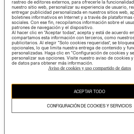
RELACIÓN CON
- RETIRO EN
rastreo de editores externos, para ofrecerle la funcionalid
INVERSIONISTAS
TIENDA
nuestro sitio web, personalizar su experiencia de usuario, rea
entregar publicidad personalizada en nuestros sitios web, a
POLÍTICA
TÉRMINOS Y
boletines informativos en Internet y a través de plataformas
EMPRESARIAL
CONDICIONE
sociales. Con ese fin, recopilamos información sobre el usua
patrones de navegación y el dispositivo.
AVISO DE
Al hacer clic en “Aceptar todas”, acepta y está de acuerdo e
PRIVACIDAD
compartamos esta información con terceros, como nuestros
publicitarios. Al elegir “Solo cookies requeridas”, se bloque
GIFT CARD
opcionales, lo que limita nuestra entrega de contenido y fu
AVISO DE
personalizadas. Haga clic en “Configuración de cookies y se
personalizar sus opciones. Visite nuestro aviso de cookies 
COOKIES
de datos para obtener más información.
Aviso de cookies y uso compartido de datos
ACEPTAR TODO
Chile ($)
CONFIGURACIÓN DE COOKIES Y SERVICIOS
CAMBIAR REGIÓN