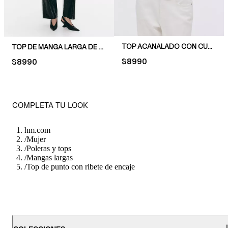
TOP ACANALADO CON CUELLO BOTE
TOP DE MANGA LARGA DE PUNTO
PRICE:
$8990
PRICE:
$8990
COMPLETA TU LOOK
hm.com
/
Mujer
/
Poleras y tops
/
Mangas largas
/
Top de punto con ribete de encaje