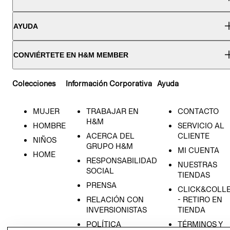
AYUDA
CONVIÉRTETE EN H&M MEMBER
Colecciones
Información Corporativa
Ayuda
MUJER
TRABAJAR EN
CONTACTO
H&M
HOMBRE
SERVICIO AL
ACERCA DEL
CLIENTE
NIÑOS
GRUPO H&M
MI CUENTA
HOME
RESPONSABILIDAD
NUESTRAS
SOCIAL
TIENDAS
PRENSA
CLICK&COLL
RELACIÓN CON
- RETIRO EN
INVERSIONISTAS
TIENDA
POLÍTICA
TÉRMINOS Y