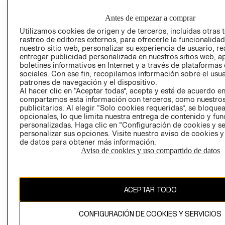
EMPRESARIAL
CONDICIONE
Antes de empezar a comprar
AVISO DE
PRIVACIDAD
Utilizamos cookies de origen y de terceros, incluidas otras 
rastreo de editores externos, para ofrecerle la funcionalid
GIFT CARD
nuestro sitio web, personalizar su experiencia de usuario, rea
entregar publicidad personalizada en nuestros sitios web, a
AVISO DE
boletines informativos en Internet y a través de plataformas
COOKIES
sociales. Con ese fin, recopilamos información sobre el usua
patrones de navegación y el dispositivo.
Al hacer clic en “Aceptar todas”, acepta y está de acuerdo e
compartamos esta información con terceros, como nuestros
publicitarios. Al elegir “Solo cookies requeridas”, se bloque
opcionales, lo que limita nuestra entrega de contenido y fu
personalizadas. Haga clic en “Configuración de cookies y se
personalizar sus opciones. Visite nuestro aviso de cookies 
Chile ($)
de datos para obtener más información.
Aviso de cookies y uso compartido de datos
CAMBIAR REGIÓN
ACEPTAR TODO
El contenido de esta página web está protegido por copyright y es
propiedad de H&M Hennes & Mauritz AB.
CONFIGURACIÓN DE COOKIES Y SERVICIOS