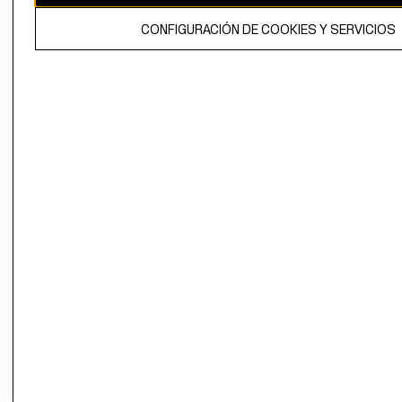
El contenido de esta página web está protegido por copyright y es
CONFIGURACIÓN DE COOKIES Y SERVICIOS
propiedad de H&M Hennes & Mauritz AB.