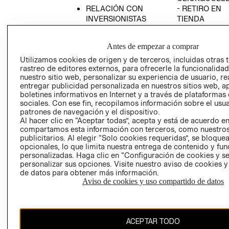
RELACIÓN CON
- RETIRO EN
INVERSIONISTAS
TIENDA
POLÍTICA
TÉRMINOS Y
EMPRESARIAL
CONDICIONE
Antes de empezar a comprar
AVISO DE
Utilizamos cookies de origen y de terceros, incluidas otras 
PRIVACIDAD
rastreo de editores externos, para ofrecerle la funcionalid
nuestro sitio web, personalizar su experiencia de usuario, rea
GIFT CARD
entregar publicidad personalizada en nuestros sitios web, a
boletines informativos en Internet y a través de plataformas
AVISO DE
sociales. Con ese fin, recopilamos información sobre el usua
COOKIES
patrones de navegación y el dispositivo.
Al hacer clic en “Aceptar todas”, acepta y está de acuerdo e
compartamos esta información con terceros, como nuestros
publicitarios. Al elegir “Solo cookies requeridas”, se bloque
opcionales, lo que limita nuestra entrega de contenido y fu
personalizadas. Haga clic en “Configuración de cookies y se
personalizar sus opciones. Visite nuestro aviso de cookies 
de datos para obtener más información.
Chile ($)
Aviso de cookies y uso compartido de datos
CAMBIAR REGIÓN
ACEPTAR TODO