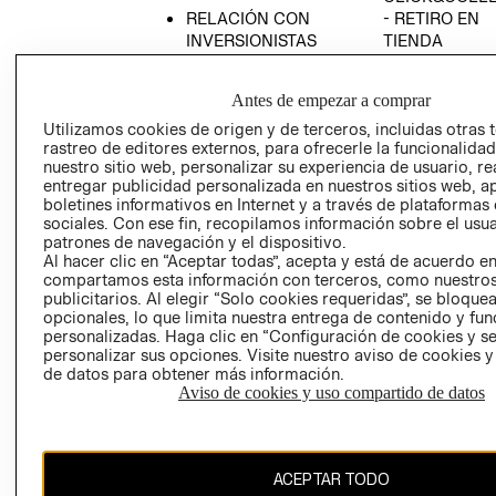
RELACIÓN CON
- RETIRO EN
INVERSIONISTAS
TIENDA
POLÍTICA
TÉRMINOS Y
EMPRESARIAL
CONDICIONE
Antes de empezar a comprar
AVISO DE
Utilizamos cookies de origen y de terceros, incluidas otras 
PRIVACIDAD
rastreo de editores externos, para ofrecerle la funcionalid
nuestro sitio web, personalizar su experiencia de usuario, rea
GIFT CARD
entregar publicidad personalizada en nuestros sitios web, a
boletines informativos en Internet y a través de plataformas
AVISO DE
sociales. Con ese fin, recopilamos información sobre el usua
COOKIES
patrones de navegación y el dispositivo.
Al hacer clic en “Aceptar todas”, acepta y está de acuerdo e
compartamos esta información con terceros, como nuestros
publicitarios. Al elegir “Solo cookies requeridas”, se bloque
opcionales, lo que limita nuestra entrega de contenido y fu
personalizadas. Haga clic en “Configuración de cookies y se
personalizar sus opciones. Visite nuestro aviso de cookies 
de datos para obtener más información.
Chile ($)
Aviso de cookies y uso compartido de datos
CAMBIAR REGIÓN
ACEPTAR TODO