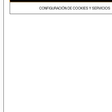
El contenido de esta página web está protegido por copyright y es
CONFIGURACIÓN DE COOKIES Y SERVICIOS
propiedad de H&M Hennes & Mauritz AB.