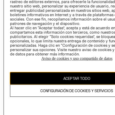
RELACIÓN CON
- RETIRO EN
rastreo de editores externos, para ofrecerle la funcionalid
INVERSIONISTAS
TIENDA
nuestro sitio web, personalizar su experiencia de usuario, rea
entregar publicidad personalizada en nuestros sitios web, a
POLÍTICA
TÉRMINOS Y
boletines informativos en Internet y a través de plataformas
EMPRESARIAL
CONDICIONE
sociales. Con ese fin, recopilamos información sobre el usua
patrones de navegación y el dispositivo.
AVISO DE
Al hacer clic en “Aceptar todas”, acepta y está de acuerdo e
PRIVACIDAD
compartamos esta información con terceros, como nuestros
publicitarios. Al elegir “Solo cookies requeridas”, se bloque
GIFT CARD
opcionales, lo que limita nuestra entrega de contenido y fu
AVISO DE
personalizadas. Haga clic en “Configuración de cookies y se
personalizar sus opciones. Visite nuestro aviso de cookies 
COOKIES
de datos para obtener más información.
Aviso de cookies y uso compartido de datos
ACEPTAR TODO
Chile ($)
CONFIGURACIÓN DE COOKIES Y SERVICIOS
CAMBIAR REGIÓN