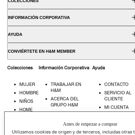
COLECCIONES
INFORMACIÓN CORPORATIVA
AYUDA
CONVIÉRTETE EN H&M MEMBER
Colecciones
Información Corporativa
Ayuda
MUJER
TRABAJAR EN
CONTACTO
H&M
HOMBRE
SERVICIO AL
ACERCA DEL
CLIENTE
NIÑOS
GRUPO H&M
MI CUENTA
HOME
RESPONSABILIDAD
NUESTRAS
SOCIAL
TIENDAS
Antes de empezar a comprar
PRENSA
CLICK&COLL
Utilizamos cookies de origen y de terceros, incluidas otras 