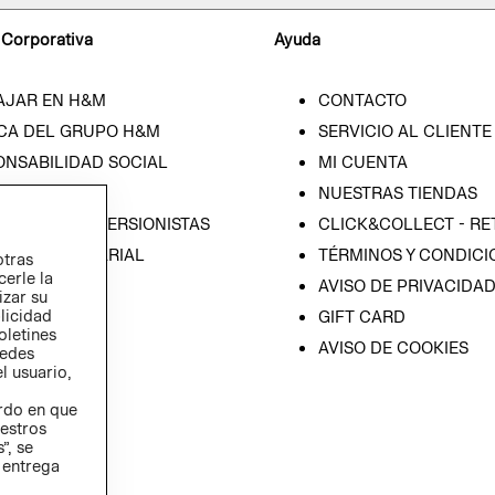
 Corporativa
Ayuda
AJAR EN H&M
CONTACTO
CA DEL GRUPO H&M
SERVICIO AL CLIENTE
ONSABILIDAD SOCIAL
MI CUENTA
SA
NUESTRAS TIENDAS
IÓN CON INVERSIONISTAS
CLICK&COLLECT - RE
ICA EMPRESARIAL
TÉRMINOS Y CONDICI
otras
cerle la
AVISO DE PRIVACIDA
izar su
blicidad
GIFT CARD
oletines
AVISO DE COOKIES
redes
l usuario,
erdo en que
estros
”, se
 entrega