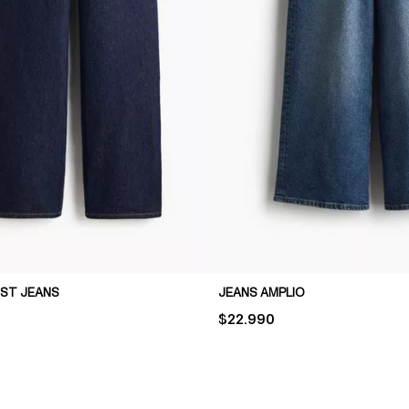
IST JEANS
JEANS AMPLIO
PRICE:
$22.990