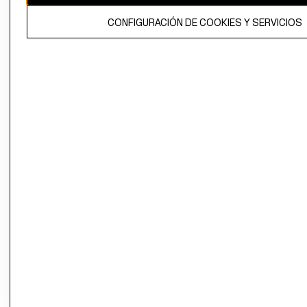
El contenido de esta página web está protegido por copyright y es
CONFIGURACIÓN DE COOKIES Y SERVICIOS
propiedad de H&M Hennes & Mauritz AB.