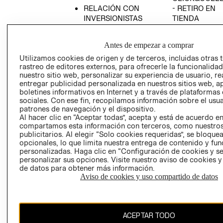
RELACIÓN CON
- RETIRO EN
INVERSIONISTAS
TIENDA
POLÍTICA
TÉRMINOS Y
EMPRESARIAL
CONDICIONE
Antes de empezar a comprar
AVISO DE
Utilizamos cookies de origen y de terceros, incluidas otras 
PRIVACIDAD
rastreo de editores externos, para ofrecerle la funcionalid
nuestro sitio web, personalizar su experiencia de usuario, rea
GIFT CARD
entregar publicidad personalizada en nuestros sitios web, a
boletines informativos en Internet y a través de plataformas
AVISO DE
sociales. Con ese fin, recopilamos información sobre el usua
COOKIES
patrones de navegación y el dispositivo.
Al hacer clic en “Aceptar todas”, acepta y está de acuerdo e
compartamos esta información con terceros, como nuestros
publicitarios. Al elegir “Solo cookies requeridas”, se bloque
opcionales, lo que limita nuestra entrega de contenido y fu
personalizadas. Haga clic en “Configuración de cookies y se
personalizar sus opciones. Visite nuestro aviso de cookies 
de datos para obtener más información.
Chile ($)
Aviso de cookies y uso compartido de datos
CAMBIAR REGIÓN
ACEPTAR TODO