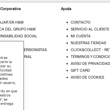
 Corporativa
Ayuda
AJAR EN H&M
CONTACTO
CA DEL GRUPO H&M
SERVICIO AL CLIENTE
ONSABILIDAD SOCIAL
MI CUENTA
SA
NUESTRAS TIENDAS
IÓN CON INVERSIONISTAS
CLICK&COLLECT - RE
ICA EMPRESARIAL
TÉRMINOS Y CONDICI
otras
cerle la
AVISO DE PRIVACIDA
izar su
blicidad
GIFT CARD
oletines
AVISO DE COOKIES
redes
l usuario,
erdo en que
estros
”, se
 entrega