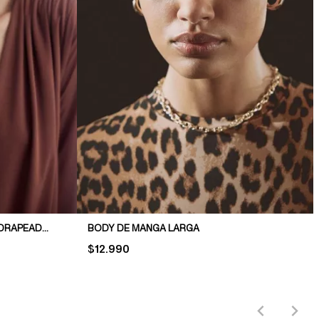
BODY COLALESS CON ESCOTE DRAPEADO EN V
BODY DE MANGA LARGA
PRICE:
$12.990