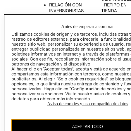
RELACIÓN CON
- RETIRO EN
INVERSIONISTAS
TIENDA
POLÍTICA
TÉRMINOS Y
EMPRESARIAL
CONDICIONE
Antes de empezar a comprar
AVISO DE
Utilizamos cookies de origen y de terceros, incluidas otras 
PRIVACIDAD
rastreo de editores externos, para ofrecerle la funcionalid
nuestro sitio web, personalizar su experiencia de usuario, rea
GIFT CARD
entregar publicidad personalizada en nuestros sitios web, a
boletines informativos en Internet y a través de plataformas
AVISO DE
sociales. Con ese fin, recopilamos información sobre el usua
COOKIES
patrones de navegación y el dispositivo.
Al hacer clic en “Aceptar todas”, acepta y está de acuerdo e
compartamos esta información con terceros, como nuestros
publicitarios. Al elegir “Solo cookies requeridas”, se bloque
opcionales, lo que limita nuestra entrega de contenido y fu
personalizadas. Haga clic en “Configuración de cookies y se
personalizar sus opciones. Visite nuestro aviso de cookies 
de datos para obtener más información.
Chile ($)
Aviso de cookies y uso compartido de datos
CAMBIAR REGIÓN
ACEPTAR TODO