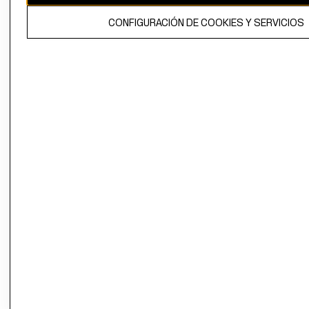
El contenido de esta página web está protegido por copyright y es
CONFIGURACIÓN DE COOKIES Y SERVICIOS
propiedad de H&M Hennes & Mauritz AB.