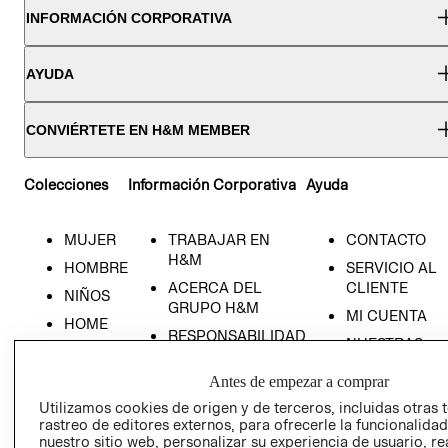
INFORMACIÓN CORPORATIVA
AYUDA
CONVIÉRTETE EN H&M MEMBER
Colecciones
Información Corporativa
Ayuda
MUJER
TRABAJAR EN
CONTACTO
H&M
HOMBRE
SERVICIO AL
ACERCA DEL
CLIENTE
NIÑOS
GRUPO H&M
MI CUENTA
HOME
RESPONSABILIDAD
NUESTRAS
SOCIAL
TIENDAS
Antes de empezar a comprar
PRENSA
CLICK&COLL
Utilizamos cookies de origen y de terceros, incluidas otras 
RELACIÓN CON
- RETIRO EN
rastreo de editores externos, para ofrecerle la funcionalid
INVERSIONISTAS
TIENDA
nuestro sitio web, personalizar su experiencia de usuario, rea