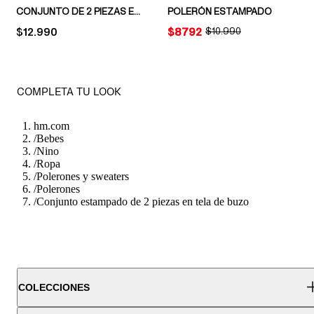
CONJUNTO DE 2 PIEZAS EN ALGODÓN
POLERÓN ESTAMPADO
PRICE:
$12.990
PRICE:
$8792
ORIGINAL PRICE:
$10.990
COMPLETA TU LOOK
hm.com
/
Bebes
/
Nino
/
Ropa
/
Polerones y sweaters
/
Polerones
/
Conjunto estampado de 2 piezas en tela de buzo
COLECCIONES