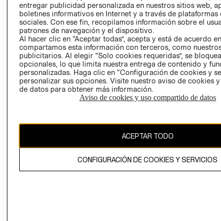
entregar publicidad personalizada en nuestros sitios web, a
POLÍTICA
TÉRMINOS Y
boletines informativos en Internet y a través de plataformas
EMPRESARIAL
CONDICIONE
sociales. Con ese fin, recopilamos información sobre el usua
AVISO DE
patrones de navegación y el dispositivo.
Al hacer clic en “Aceptar todas”, acepta y está de acuerdo e
PRIVACIDAD
compartamos esta información con terceros, como nuestros
GIFT CARD
publicitarios. Al elegir “Solo cookies requeridas”, se bloque
opcionales, lo que limita nuestra entrega de contenido y fu
AVISO DE
personalizadas. Haga clic en “Configuración de cookies y se
COOKIES
personalizar sus opciones. Visite nuestro aviso de cookies 
de datos para obtener más información.
Aviso de cookies y uso compartido de datos
ACEPTAR TODO
Chile ($)
CONFIGURACIÓN DE COOKIES Y SERVICIOS
CAMBIAR REGIÓN
El contenido de esta página web está protegido por copyright y es
propiedad de H&M Hennes & Mauritz AB.