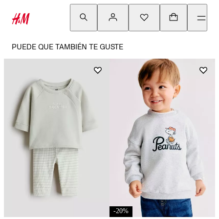
PUEDE QUE TAMBIÉN TE GUSTE
-
20
%