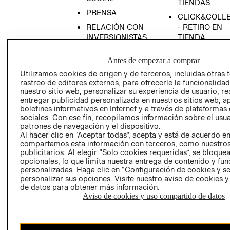
TIENDAS
PRENSA
CLICK&COLL
RELACIÓN CON
- RETIRO EN
INVERSIONISTAS
TIENDA
POLÍTICA
TÉRMINOS Y
Antes de empezar a comprar
EMPRESARIAL
CONDICIONE
Utilizamos cookies de origen y de terceros, incluidas otras 
AVISO DE
rastreo de editores externos, para ofrecerle la funcionalid
PRIVACIDAD
nuestro sitio web, personalizar su experiencia de usuario, rea
entregar publicidad personalizada en nuestros sitios web, a
GIFT CARD
boletines informativos en Internet y a través de plataformas
AVISO DE
sociales. Con ese fin, recopilamos información sobre el usua
COOKIES
patrones de navegación y el dispositivo.
Al hacer clic en “Aceptar todas”, acepta y está de acuerdo e
compartamos esta información con terceros, como nuestros
publicitarios. Al elegir “Solo cookies requeridas”, se bloque
opcionales, lo que limita nuestra entrega de contenido y fu
personalizadas. Haga clic en “Configuración de cookies y se
personalizar sus opciones. Visite nuestro aviso de cookies 
de datos para obtener más información.
Aviso de cookies y uso compartido de datos
Chile ($)
CAMBIAR REGIÓN