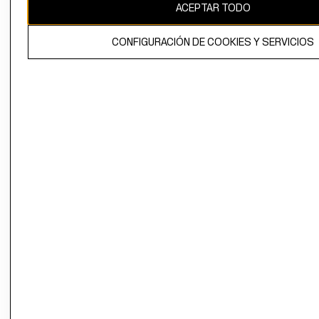
ACEPTAR TODO
CONFIGURACIÓN DE COOKIES Y SERVICIOS
El contenido de esta página web está protegido por copyright y es
propiedad de H&M Hennes & Mauritz AB.