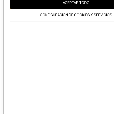
ACEPTAR TODO
CONFIGURACIÓN DE COOKIES Y SERVICIOS
El contenido de esta página web está protegido por copyright y es
propiedad de H&M Hennes & Mauritz AB.