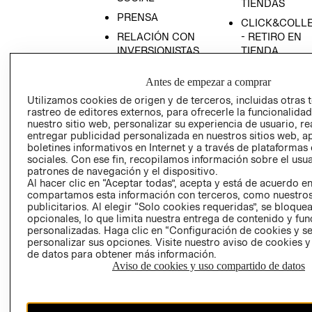
TIENDAS
PRENSA
CLICK&COLL
RELACIÓN CON
- RETIRO EN
INVERSIONISTAS
TIENDA
POLÍTICA
TÉRMINOS Y
Antes de empezar a comprar
EMPRESARIAL
CONDICIONE
Utilizamos cookies de origen y de terceros, incluidas otras 
AVISO DE
rastreo de editores externos, para ofrecerle la funcionalid
PRIVACIDAD
nuestro sitio web, personalizar su experiencia de usuario, rea
entregar publicidad personalizada en nuestros sitios web, a
GIFT CARD
boletines informativos en Internet y a través de plataformas
AVISO DE
sociales. Con ese fin, recopilamos información sobre el usua
COOKIES
patrones de navegación y el dispositivo.
Al hacer clic en “Aceptar todas”, acepta y está de acuerdo e
compartamos esta información con terceros, como nuestros
publicitarios. Al elegir “Solo cookies requeridas”, se bloque
opcionales, lo que limita nuestra entrega de contenido y fu
personalizadas. Haga clic en “Configuración de cookies y se
personalizar sus opciones. Visite nuestro aviso de cookies 
de datos para obtener más información.
Aviso de cookies y uso compartido de datos
Chile ($)
CAMBIAR REGIÓN