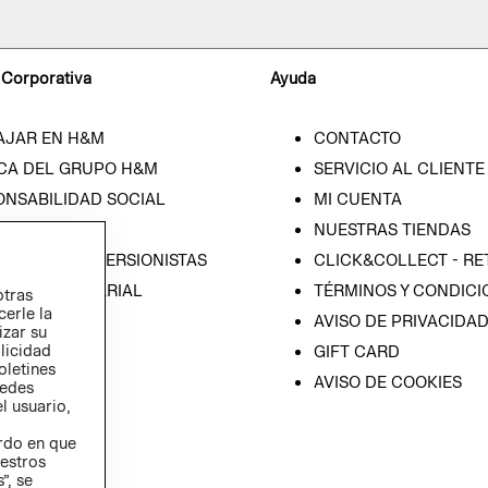
 Corporativa
Ayuda
AJAR EN H&M
CONTACTO
CA DEL GRUPO H&M
SERVICIO AL CLIENTE
ONSABILIDAD SOCIAL
MI CUENTA
SA
NUESTRAS TIENDAS
IÓN CON INVERSIONISTAS
CLICK&COLLECT - RE
ICA EMPRESARIAL
TÉRMINOS Y CONDICI
otras
cerle la
AVISO DE PRIVACIDA
izar su
blicidad
GIFT CARD
oletines
AVISO DE COOKIES
redes
l usuario,
erdo en que
estros
”, se