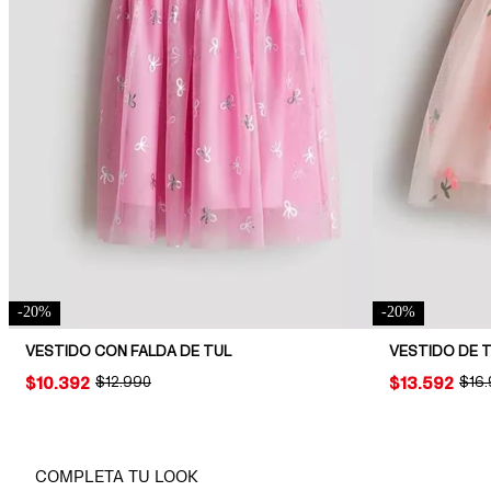
-
20
%
-
20
%
VESTIDO CON FALDA DE TUL
VESTIDO DE 
PRICE:
$10.392
ORIGINAL PRICE:
$12.990
PRICE:
$13.592
ORIG
$16
COMPLETA TU LOOK