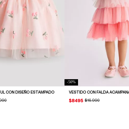
-
50
%
TUL CON DISEÑO ESTAMPADO
VESTIDO CON FALDA ACAMPAN
INAL PRICE:
.990
PRICE:
$8495
ORIGINAL PRICE:
$16.990