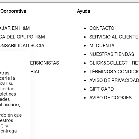
 Corporativa
Ayuda
AJAR EN H&M
CONTACTO
CA DEL GRUPO H&M
SERVICIO AL CLIENTE
ONSABILIDAD SOCIAL
MI CUENTA
SA
NUESTRAS TIENDAS
IÓN CON INVERSIONISTAS
CLICK&COLLECT - RE
ICA EMPRESARIAL
TÉRMINOS Y CONDICI
otras
cerle la
AVISO DE PRIVACIDA
izar su
blicidad
GIFT CARD
oletines
AVISO DE COOKIES
redes
l usuario,
erdo en que
estros
”, se
 entrega