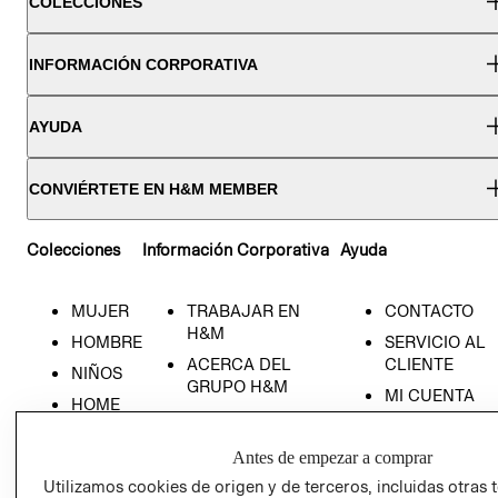
COLECCIONES
INFORMACIÓN CORPORATIVA
AYUDA
CONVIÉRTETE EN H&M MEMBER
Colecciones
Información Corporativa
Ayuda
MUJER
TRABAJAR EN
CONTACTO
H&M
HOMBRE
SERVICIO AL
ACERCA DEL
CLIENTE
NIÑOS
GRUPO H&M
MI CUENTA
HOME
RESPONSABILIDAD
NUESTRAS
SOCIAL
TIENDAS
Antes de empezar a comprar
PRENSA
CLICK&COLL
Utilizamos cookies de origen y de terceros, incluidas otras 