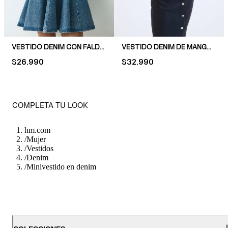
VESTIDO DENIM CON FALDA ACAMPANADA
VESTIDO DENIM DE MANGA CORTA
PRICE:
$26.990
PRICE:
$32.990
COMPLETA TU LOOK
hm.com
/
Mujer
/
Vestidos
/
Denim
/
Minivestido en denim