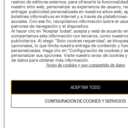
RELACIÓN CON
- RETIRO EN
rastreo de editores externos, para ofrecerle la funcionalid
INVERSIONISTAS
TIENDA
nuestro sitio web, personalizar su experiencia de usuario, rea
entregar publicidad personalizada en nuestros sitios web, a
POLÍTICA
TÉRMINOS Y
boletines informativos en Internet y a través de plataformas
EMPRESARIAL
CONDICIONE
sociales. Con ese fin, recopilamos información sobre el usua
patrones de navegación y el dispositivo.
AVISO DE
Al hacer clic en “Aceptar todas”, acepta y está de acuerdo e
PRIVACIDAD
compartamos esta información con terceros, como nuestros
publicitarios. Al elegir “Solo cookies requeridas”, se bloque
GIFT CARD
opcionales, lo que limita nuestra entrega de contenido y fu
AVISO DE
personalizadas. Haga clic en “Configuración de cookies y se
personalizar sus opciones. Visite nuestro aviso de cookies 
COOKIES
de datos para obtener más información.
Aviso de cookies y uso compartido de datos
ACEPTAR TODO
Chile ($)
CONFIGURACIÓN DE COOKIES Y SERVICIOS
CAMBIAR REGIÓN