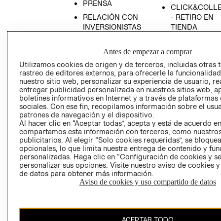
PRENSA
CLICK&COLL
RELACIÓN CON
- RETIRO EN
INVERSIONISTAS
TIENDA
POLÍTICA
TÉRMINOS Y
EMPRESARIAL
CONDICIONE
Antes de empezar a comprar
Utilizamos cookies de origen y de terceros, incluidas otras 
AVISO DE
rastreo de editores externos, para ofrecerle la funcionalid
PRIVACIDAD
nuestro sitio web, personalizar su experiencia de usuario, rea
GIFT CARD
entregar publicidad personalizada en nuestros sitios web, a
boletines informativos en Internet y a través de plataformas
AVISO DE
sociales. Con ese fin, recopilamos información sobre el usua
COOKIES
patrones de navegación y el dispositivo.
Al hacer clic en “Aceptar todas”, acepta y está de acuerdo e
compartamos esta información con terceros, como nuestros
publicitarios. Al elegir “Solo cookies requeridas”, se bloque
opcionales, lo que limita nuestra entrega de contenido y fu
personalizadas. Haga clic en “Configuración de cookies y se
personalizar sus opciones. Visite nuestro aviso de cookies 
de datos para obtener más información.
Chile ($)
Aviso de cookies y uso compartido de datos
CAMBIAR REGIÓN
ACEPTAR TODO