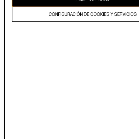
El contenido de esta página web está protegido por copyright y es
CONFIGURACIÓN DE COOKIES Y SERVICIOS
propiedad de H&M Hennes & Mauritz AB.