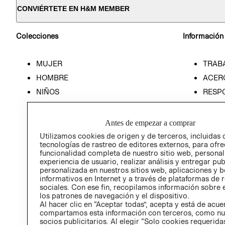
CONVIÉRTETE EN H&M MEMBER
Colecciones
Información
MUJER
TRAB
HOMBRE
ACER
NIÑOS
RESP
HOME
PREN
RELAC
Antes de empezar a comprar
POLÍT
Utilizamos cookies de origen y de terceros, incluidas 
tecnologías de rastreo de editores externos, para ofre
funcionalidad completa de nuestro sitio web, personal
experiencia de usuario, realizar análisis y entregar pu
personalizada en nuestros sitios web, aplicaciones y b
informativos en Internet y a través de plataformas de 
sociales. Con ese fin, recopilamos información sobre e
los patrones de navegación y el dispositivo.
Al hacer clic en “Aceptar todas”, acepta y está de acu
compartamos esta información con terceros, como nu
socios publicitarios. Al elegir “Solo cookies requeridas