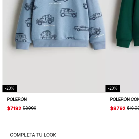
-
20
%
-
20
%
POLERÓN
POLERÓN CO
PRICE:
$7192
ORIGINAL PRICE:
$8990
PRICE:
$8792
ORIGI
$10.9
COMPLETA TU LOOK