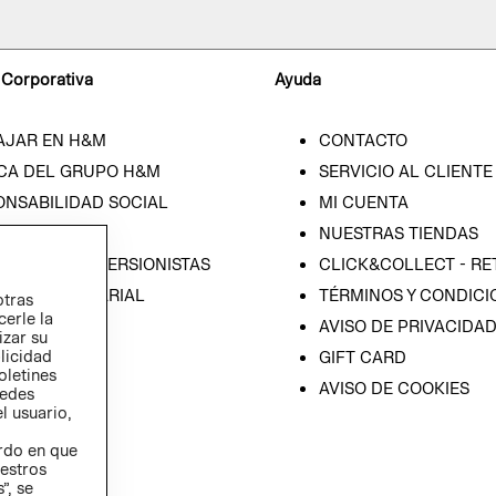
 Corporativa
Ayuda
AJAR EN H&M
CONTACTO
CA DEL GRUPO H&M
SERVICIO AL CLIENTE
ONSABILIDAD SOCIAL
MI CUENTA
SA
NUESTRAS TIENDAS
IÓN CON INVERSIONISTAS
CLICK&COLLECT - RE
ICA EMPRESARIAL
TÉRMINOS Y CONDICI
otras
cerle la
AVISO DE PRIVACIDA
izar su
blicidad
GIFT CARD
oletines
AVISO DE COOKIES
redes
l usuario,
erdo en que
estros
”, se