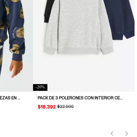
-
20
%
CONJUNTO ESTAMPADO DE 2 PIEZAS EN TELA DE BUZO
PACK DE 3 POLERONES CON INTERIOR CEPILLADO
PRICE:
$18.392
ORIGINAL PRICE:
$22.990