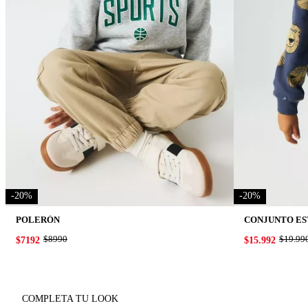
-
20
%
-
20
%
POLERÓN
ORIGINAL PRICE:
$8990
ORIGIN
$19.99
PRICE:
$7192
PRICE:
$15.992
COMPLETA TU LOOK