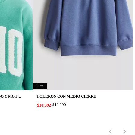
-
20
%
POLERÓN CON CUELLO REDONDO Y MOTIVO ESTAMPADO
POLERÓN CON MEDIO CIERRE
ORIGINAL PRICE:
$12.990
PRICE:
$10.392