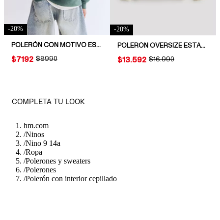
-
20
%
-
20
%
POLERÓN CON MOTIVO ESTAMPADO
POLERÓN OVERSIZE ESTAMPADO
PRICE:
$7192
ORIGINAL PRICE:
$8990
PRICE:
$13.592
ORIGINAL PRICE:
$16.990
COMPLETA TU LOOK
hm.com
/
Ninos
/
Nino 9 14a
/
Ropa
/
Polerones y sweaters
/
Polerones
/
Polerón con interior cepillado