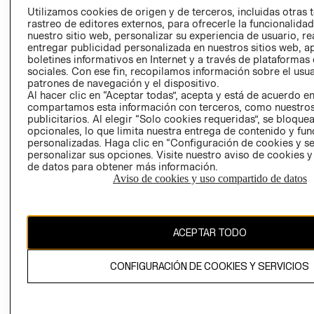
PRENSA
Utilizamos cookies de origen y de terceros, incluidas otras 
CLICK&COLL
rastreo de editores externos, para ofrecerle la funcionalid
RELACIÓN CON
- RETIRO EN
nuestro sitio web, personalizar su experiencia de usuario, rea
INVERSIONISTAS
TIENDA
entregar publicidad personalizada en nuestros sitios web, a
boletines informativos en Internet y a través de plataformas
POLÍTICA
TÉRMINOS Y
sociales. Con ese fin, recopilamos información sobre el usua
EMPRESARIAL
CONDICIONE
patrones de navegación y el dispositivo.
Al hacer clic en “Aceptar todas”, acepta y está de acuerdo e
AVISO DE
compartamos esta información con terceros, como nuestros
PRIVACIDAD
publicitarios. Al elegir “Solo cookies requeridas”, se bloque
GIFT CARD
opcionales, lo que limita nuestra entrega de contenido y fu
personalizadas. Haga clic en “Configuración de cookies y se
AVISO DE
personalizar sus opciones. Visite nuestro aviso de cookies 
COOKIES
de datos para obtener más información.
Aviso de cookies y uso compartido de datos
ACEPTAR TODO
Chile ($)
CONFIGURACIÓN DE COOKIES Y SERVICIOS
CAMBIAR REGIÓN