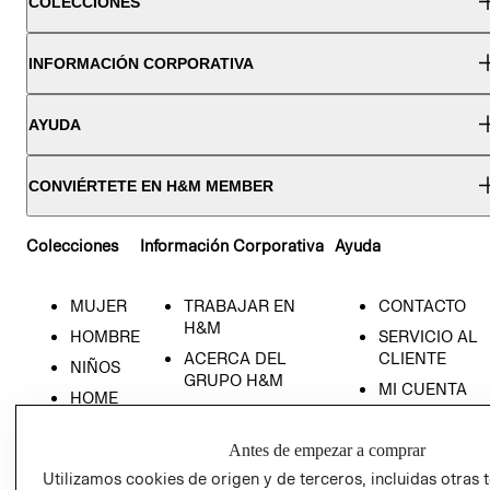
COLECCIONES
INFORMACIÓN CORPORATIVA
AYUDA
CONVIÉRTETE EN H&M MEMBER
Colecciones
Información Corporativa
Ayuda
MUJER
TRABAJAR EN
CONTACTO
H&M
HOMBRE
SERVICIO AL
ACERCA DEL
CLIENTE
NIÑOS
GRUPO H&M
MI CUENTA
HOME
RESPONSABILIDAD
NUESTRAS
SOCIAL
TIENDAS
Antes de empezar a comprar
PRENSA
CLICK&COLL
Utilizamos cookies de origen y de terceros, incluidas otras 