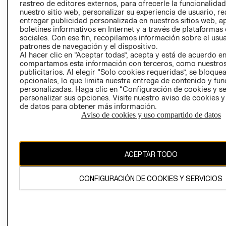
RELACIÓN CON
- RETIRO EN
rastreo de editores externos, para ofrecerle la funcionalid
INVERSIONISTAS
TIENDA
nuestro sitio web, personalizar su experiencia de usuario, rea
entregar publicidad personalizada en nuestros sitios web, a
POLÍTICA
TÉRMINOS Y
boletines informativos en Internet y a través de plataformas
EMPRESARIAL
CONDICIONE
sociales. Con ese fin, recopilamos información sobre el usua
patrones de navegación y el dispositivo.
AVISO DE
Al hacer clic en “Aceptar todas”, acepta y está de acuerdo e
PRIVACIDAD
compartamos esta información con terceros, como nuestros
publicitarios. Al elegir “Solo cookies requeridas”, se bloque
GIFT CARD
opcionales, lo que limita nuestra entrega de contenido y fu
AVISO DE
personalizadas. Haga clic en “Configuración de cookies y se
personalizar sus opciones. Visite nuestro aviso de cookies 
COOKIES
de datos para obtener más información.
Aviso de cookies y uso compartido de datos
ACEPTAR TODO
Chile ($)
CONFIGURACIÓN DE COOKIES Y SERVICIOS
CAMBIAR REGIÓN