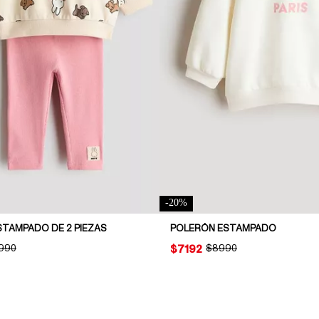
-
20
%
TAMPADO DE 2 PIEZAS
POLERÓN ESTAMPADO
INAL PRICE:
.990
PRICE:
$7192
ORIGINAL PRICE:
$8990