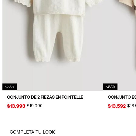
-
30
%
-
20
%
CONJUNTO DE 2 PIEZAS EN POINTELLE
CONJUNTO ES
PRICE:
$13.993
ORIGINAL PRICE:
$19.990
PRICE:
$13.592
ORIG
$16
COMPLETA TU LOOK