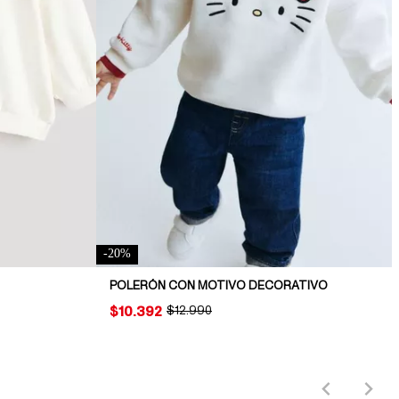
-
20
%
POLERÓN CON MOTIVO DECORATIVO
PRICE:
$10.392
ORIGINAL PRICE:
$12.990