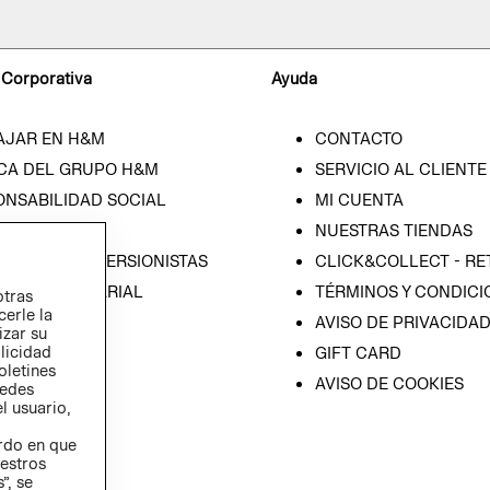
 Corporativa
Ayuda
AJAR EN H&M
CONTACTO
CA DEL GRUPO H&M
SERVICIO AL CLIENTE
ONSABILIDAD SOCIAL
MI CUENTA
SA
NUESTRAS TIENDAS
IÓN CON INVERSIONISTAS
CLICK&COLLECT - RE
ICA EMPRESARIAL
TÉRMINOS Y CONDICI
otras
cerle la
AVISO DE PRIVACIDA
izar su
blicidad
GIFT CARD
oletines
AVISO DE COOKIES
redes
l usuario,
erdo en que
estros
”, se