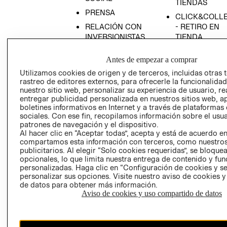
TIENDAS
PRENSA
CLICK&COLL
RELACIÓN CON
- RETIRO EN
INVERSIONISTAS
TIENDA
POLÍTICA
TÉRMINOS Y
Antes de empezar a comprar
EMPRESARIAL
CONDICIONE
Utilizamos cookies de origen y de terceros, incluidas otras 
AVISO DE
rastreo de editores externos, para ofrecerle la funcionalid
PRIVACIDAD
nuestro sitio web, personalizar su experiencia de usuario, rea
entregar publicidad personalizada en nuestros sitios web, a
GIFT CARD
boletines informativos en Internet y a través de plataformas
AVISO DE
sociales. Con ese fin, recopilamos información sobre el usua
COOKIES
patrones de navegación y el dispositivo.
Al hacer clic en “Aceptar todas”, acepta y está de acuerdo e
compartamos esta información con terceros, como nuestros
publicitarios. Al elegir “Solo cookies requeridas”, se bloque
opcionales, lo que limita nuestra entrega de contenido y fu
personalizadas. Haga clic en “Configuración de cookies y se
personalizar sus opciones. Visite nuestro aviso de cookies 
de datos para obtener más información.
Aviso de cookies y uso compartido de datos
Chile ($)
CAMBIAR REGIÓN