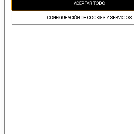
ACEPTAR TODO
CONFIGURACIÓN DE COOKIES Y SERVICIOS
El contenido de esta página web está protegido por copyright y es
propiedad de H&M Hennes & Mauritz AB.