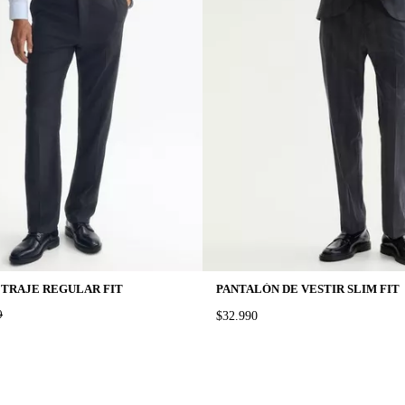
 TRAJE REGULAR FIT
PANTALÓN DE VESTIR SLIM FIT
AL PRICE:
0
PRICE:
$32.990