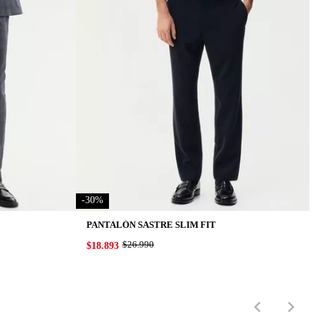
-
30
%
PANTALÓN SASTRE SLIM FIT
ORIGINAL PRICE:
$26.990
PRICE:
$18.893