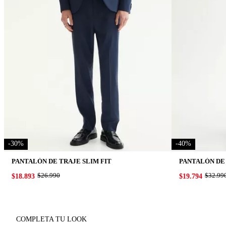
-
30
%
-
40
%
PANTALÓN DE TRAJE SLIM FIT
PANTALÓN DE
ORIGINAL PRICE:
$26.990
ORIGIN
$32.99
PRICE:
$18.893
PRICE:
$19.794
COMPLETA TU LOOK