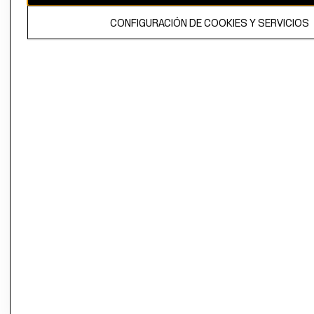
El contenido de esta página web está protegido por copyright y es
CONFIGURACIÓN DE COOKIES Y SERVICIOS
propiedad de H&M Hennes & Mauritz AB.