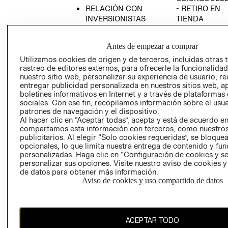
RELACIÓN CON
- RETIRO EN
INVERSIONISTAS
TIENDA
POLÍTICA
TÉRMINOS Y
EMPRESARIAL
CONDICIONE
Antes de empezar a comprar
AVISO DE
Utilizamos cookies de origen y de terceros, incluidas otras 
PRIVACIDAD
rastreo de editores externos, para ofrecerle la funcionalid
nuestro sitio web, personalizar su experiencia de usuario, rea
GIFT CARD
entregar publicidad personalizada en nuestros sitios web, a
boletines informativos en Internet y a través de plataformas
AVISO DE
sociales. Con ese fin, recopilamos información sobre el usua
COOKIES
patrones de navegación y el dispositivo.
Al hacer clic en “Aceptar todas”, acepta y está de acuerdo e
compartamos esta información con terceros, como nuestros
publicitarios. Al elegir “Solo cookies requeridas”, se bloque
opcionales, lo que limita nuestra entrega de contenido y fu
personalizadas. Haga clic en “Configuración de cookies y se
personalizar sus opciones. Visite nuestro aviso de cookies 
de datos para obtener más información.
Chile ($)
Aviso de cookies y uso compartido de datos
CAMBIAR REGIÓN
ACEPTAR TODO