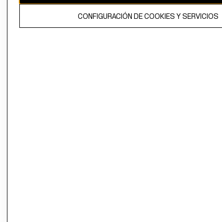
El contenido de esta página web está protegido por copyright y es
CONFIGURACIÓN DE COOKIES Y SERVICIOS
propiedad de H&M Hennes & Mauritz AB.