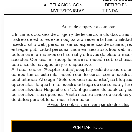
RELACIÓN CON
- RETIRO EN
INVERSIONISTAS
TIENDA
POLÍTICA
TÉRMINOS Y
EMPRESARIAL
CONDICIONE
Antes de empezar a comprar
AVISO DE
Utilizamos cookies de origen y de terceros, incluidas otras 
PRIVACIDAD
rastreo de editores externos, para ofrecerle la funcionalid
nuestro sitio web, personalizar su experiencia de usuario, rea
GIFT CARD
entregar publicidad personalizada en nuestros sitios web, a
boletines informativos en Internet y a través de plataformas
AVISO DE
sociales. Con ese fin, recopilamos información sobre el usua
COOKIES
patrones de navegación y el dispositivo.
Al hacer clic en “Aceptar todas”, acepta y está de acuerdo e
compartamos esta información con terceros, como nuestros
publicitarios. Al elegir “Solo cookies requeridas”, se bloque
opcionales, lo que limita nuestra entrega de contenido y fu
personalizadas. Haga clic en “Configuración de cookies y se
personalizar sus opciones. Visite nuestro aviso de cookies 
de datos para obtener más información.
Chile ($)
Aviso de cookies y uso compartido de datos
CAMBIAR REGIÓN
ACEPTAR TODO