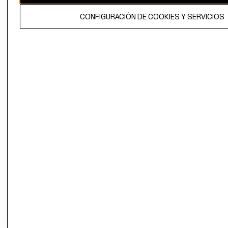
El contenido de esta página web está protegido por copyright y es
CONFIGURACIÓN DE COOKIES Y SERVICIOS
propiedad de H&M Hennes & Mauritz AB.