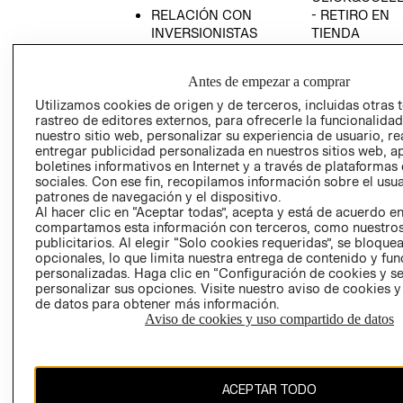
RELACIÓN CON
- RETIRO EN
INVERSIONISTAS
TIENDA
POLÍTICA
TÉRMINOS Y
EMPRESARIAL
CONDICIONE
Antes de empezar a comprar
AVISO DE
Utilizamos cookies de origen y de terceros, incluidas otras 
PRIVACIDAD
rastreo de editores externos, para ofrecerle la funcionalid
nuestro sitio web, personalizar su experiencia de usuario, rea
GIFT CARD
entregar publicidad personalizada en nuestros sitios web, a
boletines informativos en Internet y a través de plataformas
AVISO DE
sociales. Con ese fin, recopilamos información sobre el usua
COOKIES
patrones de navegación y el dispositivo.
Al hacer clic en “Aceptar todas”, acepta y está de acuerdo e
compartamos esta información con terceros, como nuestros
publicitarios. Al elegir “Solo cookies requeridas”, se bloque
opcionales, lo que limita nuestra entrega de contenido y fu
personalizadas. Haga clic en “Configuración de cookies y se
personalizar sus opciones. Visite nuestro aviso de cookies 
de datos para obtener más información.
Chile ($)
Aviso de cookies y uso compartido de datos
CAMBIAR REGIÓN
ACEPTAR TODO