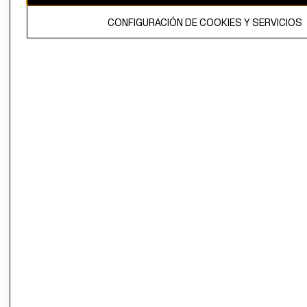
El contenido de esta página web está protegido por copyright y es
CONFIGURACIÓN DE COOKIES Y SERVICIOS
propiedad de H&M Hennes & Mauritz AB.