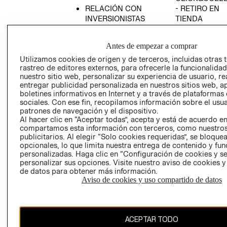
RELACIÓN CON
- RETIRO EN
INVERSIONISTAS
TIENDA
POLÍTICA
TÉRMINOS Y
EMPRESARIAL
CONDICIONE
Antes de empezar a comprar
AVISO DE
Utilizamos cookies de origen y de terceros, incluidas otras 
PRIVACIDAD
rastreo de editores externos, para ofrecerle la funcionalid
nuestro sitio web, personalizar su experiencia de usuario, rea
GIFT CARD
entregar publicidad personalizada en nuestros sitios web, a
boletines informativos en Internet y a través de plataformas
AVISO DE
sociales. Con ese fin, recopilamos información sobre el usua
COOKIES
patrones de navegación y el dispositivo.
Al hacer clic en “Aceptar todas”, acepta y está de acuerdo e
compartamos esta información con terceros, como nuestros
publicitarios. Al elegir “Solo cookies requeridas”, se bloque
opcionales, lo que limita nuestra entrega de contenido y fu
personalizadas. Haga clic en “Configuración de cookies y se
personalizar sus opciones. Visite nuestro aviso de cookies 
de datos para obtener más información.
Chile ($)
Aviso de cookies y uso compartido de datos
CAMBIAR REGIÓN
ACEPTAR TODO