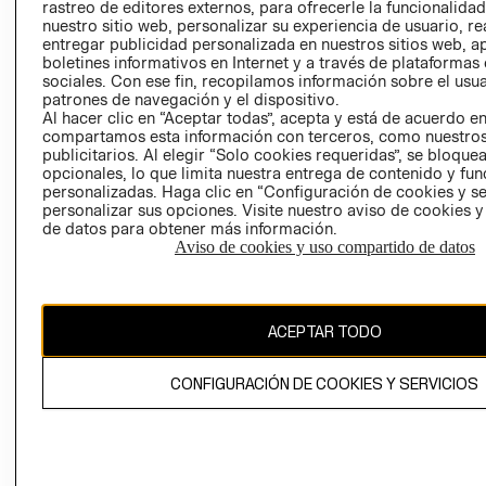
RELACIÓN CON
- RETIRO EN
rastreo de editores externos, para ofrecerle la funcionalid
INVERSIONISTAS
TIENDA
nuestro sitio web, personalizar su experiencia de usuario, rea
entregar publicidad personalizada en nuestros sitios web, a
POLÍTICA
TÉRMINOS Y
boletines informativos en Internet y a través de plataformas
EMPRESARIAL
CONDICIONE
sociales. Con ese fin, recopilamos información sobre el usua
patrones de navegación y el dispositivo.
AVISO DE
Al hacer clic en “Aceptar todas”, acepta y está de acuerdo e
PRIVACIDAD
compartamos esta información con terceros, como nuestros
publicitarios. Al elegir “Solo cookies requeridas”, se bloque
GIFT CARD
opcionales, lo que limita nuestra entrega de contenido y fu
AVISO DE
personalizadas. Haga clic en “Configuración de cookies y se
personalizar sus opciones. Visite nuestro aviso de cookies 
COOKIES
de datos para obtener más información.
Aviso de cookies y uso compartido de datos
ACEPTAR TODO
Chile ($)
CONFIGURACIÓN DE COOKIES Y SERVICIOS
CAMBIAR REGIÓN