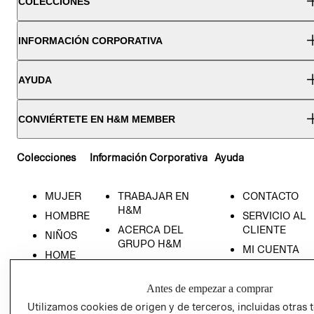
COLECCIONES
INFORMACIÓN CORPORATIVA
AYUDA
CONVIÉRTETE EN H&M MEMBER
Colecciones
Información Corporativa
Ayuda
MUJER
TRABAJAR EN
CONTACTO
H&M
HOMBRE
SERVICIO AL
ACERCA DEL
CLIENTE
NIÑOS
GRUPO H&M
MI CUENTA
HOME
RESPONSABILIDAD
NUESTRAS
SOCIAL
TIENDAS
Antes de empezar a comprar
PRENSA
CLICK&COLL
Utilizamos cookies de origen y de terceros, incluidas otras 