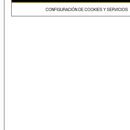
El contenido de esta página web está protegido por copyright y es
CONFIGURACIÓN DE COOKIES Y SERVICIOS
propiedad de H&M Hennes & Mauritz AB.