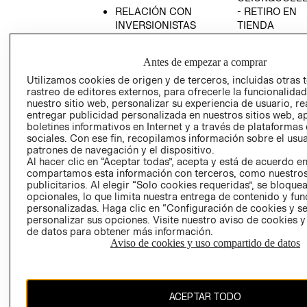
RELACIÓN CON
- RETIRO EN
INVERSIONISTAS
TIENDA
POLÍTICA
TÉRMINOS Y
EMPRESARIAL
CONDICIONE
Antes de empezar a comprar
AVISO DE
Utilizamos cookies de origen y de terceros, incluidas otras 
PRIVACIDAD
rastreo de editores externos, para ofrecerle la funcionalid
nuestro sitio web, personalizar su experiencia de usuario, rea
GIFT CARD
entregar publicidad personalizada en nuestros sitios web, a
boletines informativos en Internet y a través de plataformas
AVISO DE
sociales. Con ese fin, recopilamos información sobre el usua
COOKIES
patrones de navegación y el dispositivo.
Al hacer clic en “Aceptar todas”, acepta y está de acuerdo e
compartamos esta información con terceros, como nuestros
publicitarios. Al elegir “Solo cookies requeridas”, se bloque
opcionales, lo que limita nuestra entrega de contenido y fu
personalizadas. Haga clic en “Configuración de cookies y se
personalizar sus opciones. Visite nuestro aviso de cookies 
de datos para obtener más información.
Chile ($)
Aviso de cookies y uso compartido de datos
CAMBIAR REGIÓN
ACEPTAR TODO