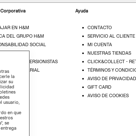
 Corporativa
Ayuda
AJAR EN H&M
CONTACTO
CA DEL GRUPO H&M
SERVICIO AL CLIENTE
ONSABILIDAD SOCIAL
MI CUENTA
SA
NUESTRAS TIENDAS
IÓN CON INVERSIONISTAS
CLICK&COLLECT - RE
ICA EMPRESARIAL
TÉRMINOS Y CONDICI
otras
cerle la
AVISO DE PRIVACIDA
izar su
blicidad
GIFT CARD
oletines
AVISO DE COOKIES
redes
l usuario,
erdo en que
estros
”, se
 entrega