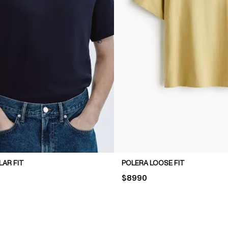
LAR FIT
POLERA LOOSE FIT
PRICE:
$8990