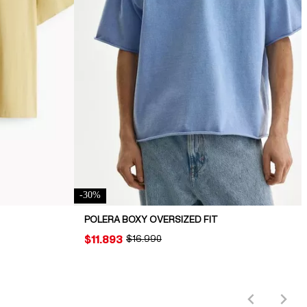
-
30
%
POLERA BOXY OVERSIZED FIT
PRICE:
$11.893
ORIGINAL PRICE:
$16.990