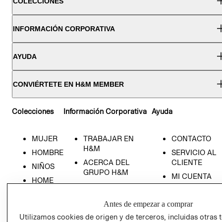
COLECCIONES
INFORMACIÓN CORPORATIVA
AYUDA
CONVIÉRTETE EN H&M MEMBER
Colecciones
Información Corporativa
Ayuda
MUJER
TRABAJAR EN
CONTACTO
H&M
HOMBRE
SERVICIO AL
ACERCA DEL
CLIENTE
NIÑOS
GRUPO H&M
MI CUENTA
HOME
RESPONSABILIDAD
NUESTRAS
SOCIAL
TIENDAS
Antes de empezar a comprar
PRENSA
CLICK&COLL
Utilizamos cookies de origen y de terceros, incluidas otras 