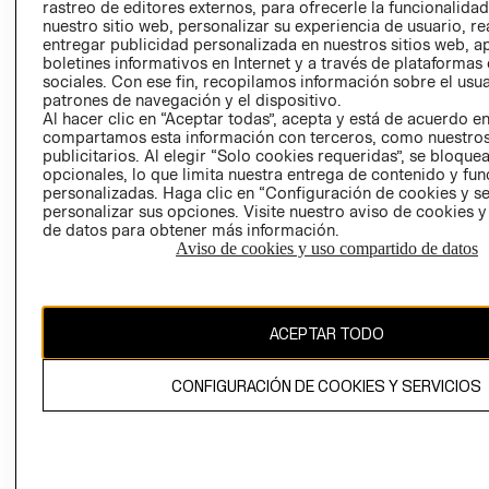
RELACIÓN CON
- RETIRO EN
rastreo de editores externos, para ofrecerle la funcionalid
INVERSIONISTAS
TIENDA
nuestro sitio web, personalizar su experiencia de usuario, rea
entregar publicidad personalizada en nuestros sitios web, a
POLÍTICA
TÉRMINOS Y
boletines informativos en Internet y a través de plataformas
EMPRESARIAL
CONDICIONE
sociales. Con ese fin, recopilamos información sobre el usua
patrones de navegación y el dispositivo.
AVISO DE
Al hacer clic en “Aceptar todas”, acepta y está de acuerdo e
PRIVACIDAD
compartamos esta información con terceros, como nuestros
publicitarios. Al elegir “Solo cookies requeridas”, se bloque
GIFT CARD
opcionales, lo que limita nuestra entrega de contenido y fu
AVISO DE
personalizadas. Haga clic en “Configuración de cookies y se
personalizar sus opciones. Visite nuestro aviso de cookies 
COOKIES
de datos para obtener más información.
Aviso de cookies y uso compartido de datos
ACEPTAR TODO
Chile ($)
CONFIGURACIÓN DE COOKIES Y SERVICIOS
CAMBIAR REGIÓN