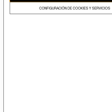
El contenido de esta página web está protegido por copyright y es
CONFIGURACIÓN DE COOKIES Y SERVICIOS
propiedad de H&M Hennes & Mauritz AB.