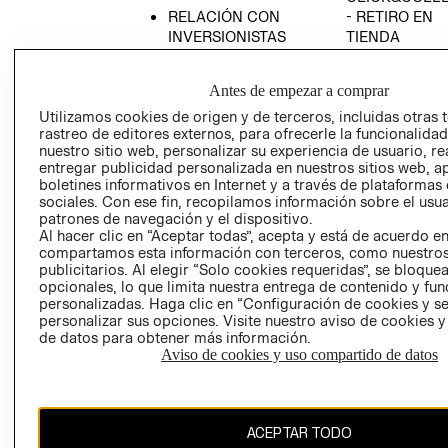
RELACIÓN CON
- RETIRO EN
INVERSIONISTAS
TIENDA
POLÍTICA
TÉRMINOS Y
EMPRESARIAL
CONDICIONE
Antes de empezar a comprar
AVISO DE
Utilizamos cookies de origen y de terceros, incluidas otras 
PRIVACIDAD
rastreo de editores externos, para ofrecerle la funcionalid
nuestro sitio web, personalizar su experiencia de usuario, rea
GIFT CARD
entregar publicidad personalizada en nuestros sitios web, a
boletines informativos en Internet y a través de plataformas
AVISO DE
sociales. Con ese fin, recopilamos información sobre el usua
COOKIES
patrones de navegación y el dispositivo.
Al hacer clic en “Aceptar todas”, acepta y está de acuerdo e
compartamos esta información con terceros, como nuestros
publicitarios. Al elegir “Solo cookies requeridas”, se bloque
opcionales, lo que limita nuestra entrega de contenido y fu
personalizadas. Haga clic en “Configuración de cookies y se
personalizar sus opciones. Visite nuestro aviso de cookies 
de datos para obtener más información.
Chile ($)
Aviso de cookies y uso compartido de datos
CAMBIAR REGIÓN
ACEPTAR TODO