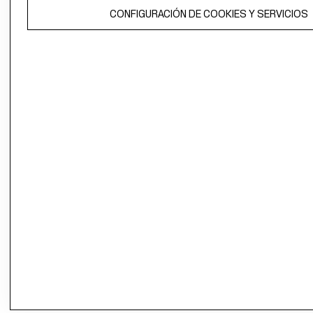
El contenido de esta página web está protegido por copyright y es
CONFIGURACIÓN DE COOKIES Y SERVICIOS
propiedad de H&M Hennes & Mauritz AB.