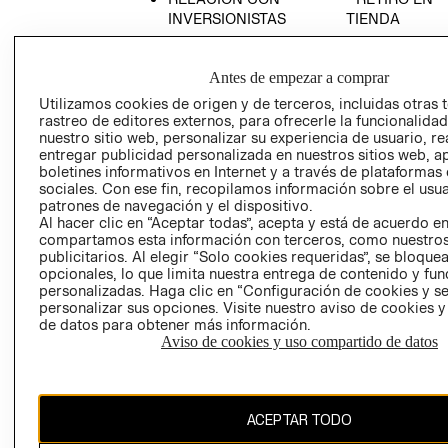
INVERSIONISTAS
TIENDA
POLÍTICA
TÉRMINOS Y
EMPRESARIAL
CONDICIONE
Antes de empezar a comprar
AVISO DE
Utilizamos cookies de origen y de terceros, incluidas otras 
PRIVACIDAD
rastreo de editores externos, para ofrecerle la funcionalid
nuestro sitio web, personalizar su experiencia de usuario, rea
GIFT CARD
entregar publicidad personalizada en nuestros sitios web, a
AVISO DE
boletines informativos en Internet y a través de plataformas
sociales. Con ese fin, recopilamos información sobre el usua
COOKIES
patrones de navegación y el dispositivo.
Al hacer clic en “Aceptar todas”, acepta y está de acuerdo e
compartamos esta información con terceros, como nuestros
publicitarios. Al elegir “Solo cookies requeridas”, se bloque
opcionales, lo que limita nuestra entrega de contenido y fu
personalizadas. Haga clic en “Configuración de cookies y se
personalizar sus opciones. Visite nuestro aviso de cookies 
de datos para obtener más información.
Chile ($)
Aviso de cookies y uso compartido de datos
CAMBIAR REGIÓN
ACEPTAR TODO