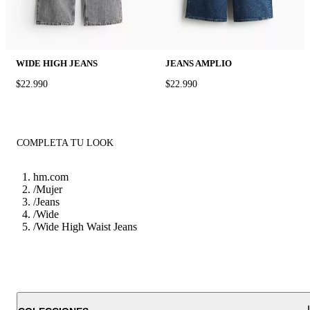
WIDE HIGH JEANS
JEANS AMPLIO
PRICE:
$22.990
PRICE:
$22.990
COMPLETA TU LOOK
hm.com
/
Mujer
/
Jeans
/
Wide
/
Wide High Waist Jeans