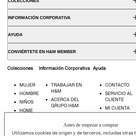
COLECCIONES
INFORMACIÓN CORPORATIVA
AYUDA
CONVIÉRTETE EN H&M MEMBER
Colecciones
Información Corporativa
Ayuda
MUJER
TRABAJAR EN
CONTACTO
H&M
HOMBRE
SERVICIO AL
ACERCA DEL
CLIENTE
NIÑOS
GRUPO H&M
MI CUENTA
HOME
RESPONSABILIDAD
NUESTRAS
SOCIAL
TIENDAS
Antes de empezar a comprar
PRENSA
CLICK&COLL
Utilizamos cookies de origen y de terceros, incluidas otras 