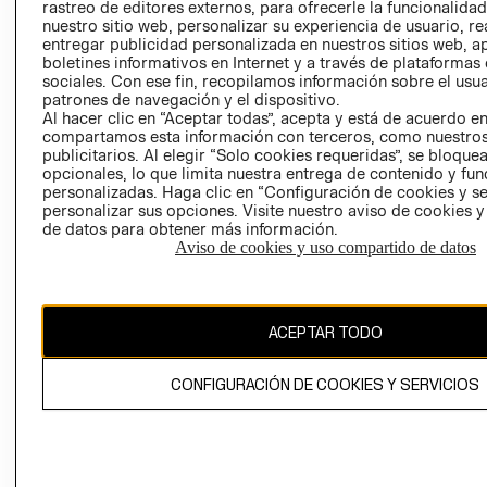
RELACIÓN CON
- RETIRO EN
rastreo de editores externos, para ofrecerle la funcionalid
INVERSIONISTAS
TIENDA
nuestro sitio web, personalizar su experiencia de usuario, rea
entregar publicidad personalizada en nuestros sitios web, a
POLÍTICA
TÉRMINOS Y
boletines informativos en Internet y a través de plataformas
EMPRESARIAL
CONDICIONE
sociales. Con ese fin, recopilamos información sobre el usua
patrones de navegación y el dispositivo.
AVISO DE
Al hacer clic en “Aceptar todas”, acepta y está de acuerdo e
PRIVACIDAD
compartamos esta información con terceros, como nuestros
publicitarios. Al elegir “Solo cookies requeridas”, se bloque
GIFT CARD
opcionales, lo que limita nuestra entrega de contenido y fu
AVISO DE
personalizadas. Haga clic en “Configuración de cookies y se
personalizar sus opciones. Visite nuestro aviso de cookies 
COOKIES
de datos para obtener más información.
Aviso de cookies y uso compartido de datos
ACEPTAR TODO
Chile ($)
CONFIGURACIÓN DE COOKIES Y SERVICIOS
CAMBIAR REGIÓN