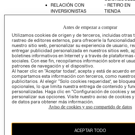
RELACIÓN CON
- RETIRO EN
INVERSIONISTAS
TIENDA
POLÍTICA
TÉRMINOS Y
EMPRESARIAL
CONDICIONE
Antes de empezar a comprar
AVISO DE
Utilizamos cookies de origen y de terceros, incluidas otras 
PRIVACIDAD
rastreo de editores externos, para ofrecerle la funcionalid
nuestro sitio web, personalizar su experiencia de usuario, rea
GIFT CARD
entregar publicidad personalizada en nuestros sitios web, a
boletines informativos en Internet y a través de plataformas
AVISO DE
sociales. Con ese fin, recopilamos información sobre el usua
COOKIES
patrones de navegación y el dispositivo.
Al hacer clic en “Aceptar todas”, acepta y está de acuerdo e
compartamos esta información con terceros, como nuestros
publicitarios. Al elegir “Solo cookies requeridas”, se bloque
opcionales, lo que limita nuestra entrega de contenido y fu
personalizadas. Haga clic en “Configuración de cookies y se
personalizar sus opciones. Visite nuestro aviso de cookies 
de datos para obtener más información.
Chile ($)
Aviso de cookies y uso compartido de datos
CAMBIAR REGIÓN
ACEPTAR TODO