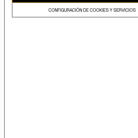
El contenido de esta página web está protegido por copyright y es
CONFIGURACIÓN DE COOKIES Y SERVICIOS
propiedad de H&M Hennes & Mauritz AB.