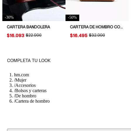
-
30
%
-
50
%
CARTERA BANDOLERA
CARTERA DE HOMBRO CON CORREA TRENZADA
PRICE:
$16.093
ORIGINAL PRICE:
$22.990
PRICE:
$16.495
ORIGINAL PRICE:
$32.990
COMPLETA TU LOOK
hm.com
/
Mujer
/
Accesorios
/
Bolsos y carteras
/
De hombro
/
Cartera de hombro