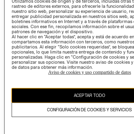
CLICK&COLL
Utilizamos cookies de origen y de terceros, incluidas otras 
rastreo de editores externos, para ofrecerle la funcionalid
RELACIÓN CON
- RETIRO EN
nuestro sitio web, personalizar su experiencia de usuario, rea
INVERSIONISTAS
TIENDA
entregar publicidad personalizada en nuestros sitios web, a
POLÍTICA
TÉRMINOS Y
boletines informativos en Internet y a través de plataformas
sociales. Con ese fin, recopilamos información sobre el usua
EMPRESARIAL
CONDICIONE
patrones de navegación y el dispositivo.
AVISO DE
Al hacer clic en “Aceptar todas”, acepta y está de acuerdo e
PRIVACIDAD
compartamos esta información con terceros, como nuestros
publicitarios. Al elegir “Solo cookies requeridas”, se bloque
GIFT CARD
opcionales, lo que limita nuestra entrega de contenido y fu
personalizadas. Haga clic en “Configuración de cookies y se
AVISO DE
personalizar sus opciones. Visite nuestro aviso de cookies 
COOKIES
de datos para obtener más información.
Aviso de cookies y uso compartido de datos
ACEPTAR TODO
Chile ($)
CONFIGURACIÓN DE COOKIES Y SERVICIOS
CAMBIAR REGIÓN